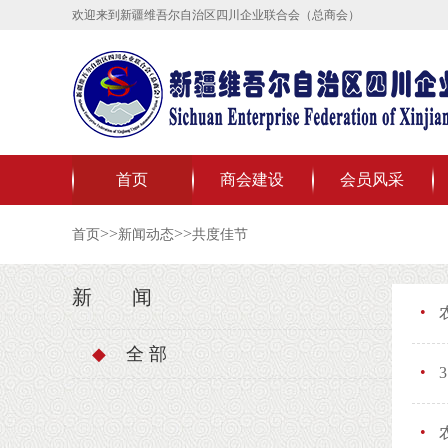
欢迎来到新疆维吾尔自治区四川企业联合会（总商会）
首页
商会建设
会员风采
>>
>>
首页
新闻动态
共度佳节
新 闻
•
◆
全 部
•
•