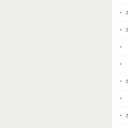
•
•
•
•
•
•
•